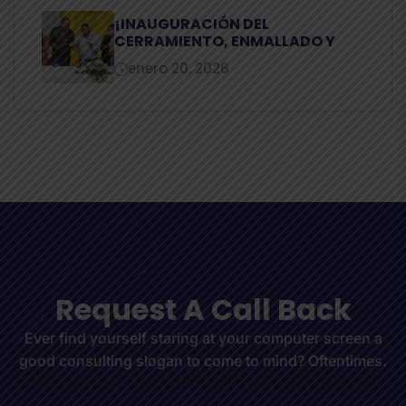
¡INAUGURACIÓN DEL
CERRAMIENTO, ENMALLADO Y
enero 20, 2026
R
e
q
u
e
s
t
A
C
a
l
l
B
a
c
k
Ever find yourself staring at your computer screen a
good consulting slogan to come to mind? Oftentimes.
[contact-form-7 id="0d38283" title="Call Back Form"]