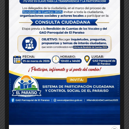
Recent Posts
CONTRIBUYENDO AL MEJORAMIENTO DE LA
VIALIDAD Y AL DESARROLLO DE NUESTRA
PARROQUIA
INAUGURACIÓN DE LA CUBIERTA DEL SITIO
VILLA SECA
MAQUINARIA PARA REALIZAR EL DRAGADO DEL
RIO EN NUESTRO SITIO SAN VICENTE
¡INAUGURACIÓN DEL CERRAMIENTO,
ENMALLADO Y GRADERÍO DEL POLIDEPORTIVO
DEL SITIO EL TIGRE 2!
REHABILITACIÓN DE LA VÍA AL SITIO MORALES
DE NUESTRA PARROQUIA