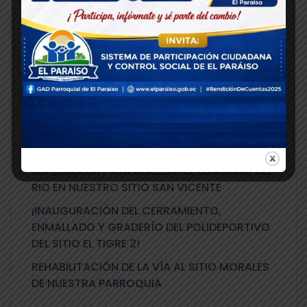
Recent Posts
CONTRIBUYENDO AL MEJORAMIENTO DE LA
VIALIDAD Y AL DESARROLLO DE NUESTRA
PARROQUIA
INAUGURACIÓN DE LA CUBIERTA DEL SITIO
VILLA SECA
MAQUINARIA PARA REALIZAR EL DRAGADO DEL
RIO EN NUESTRO SITIO SAN VICENTE
¡INAUGURACIÓN DEL CERRAMIENTO,
ENMALLADO Y GRADERÍO DEL POLIDEPORTIVO
DEL SITIO EL TIGRE 2!
REHABILITACIÓN DE LA VÍA AL SITIO MORALES
DE NUESTRA PARROQUIA