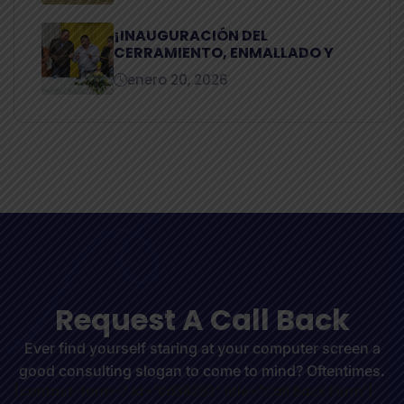
¡INAUGURACIÓN DEL
CERRAMIENTO, ENMALLADO Y
enero 20, 2026
R
e
q
u
e
s
t
A
C
a
l
l
B
a
c
k
Ever find yourself staring at your computer screen a
good consulting slogan to come to mind? Oftentimes.
[contact-form-7 id="0d38283" title="Call Back Form"]